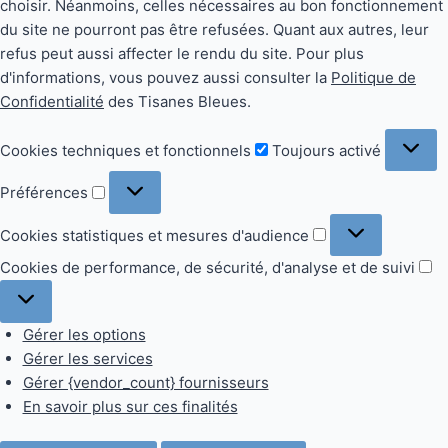
choisir. Néanmoins, celles nécessaires au bon fonctionnement
du site ne pourront pas être refusées. Quant aux autres, leur
refus peut aussi affecter le rendu du site. Pour plus
d'informations, vous pouvez aussi consulter la
Politique de
Confidentialité
des Tisanes Bleues.
Cookies
Cookies techniques et fonctionnels
Toujours activé
techniques
Préférences
et
Préférences
fonctionnels
Cookies
Cookies statistiques et mesures d'audience
statistiques
Co
Cookies de performance, de sécurité, d'analyse et de suivi
et
d
mesures
pe
d'audience
Gérer les options
d
Gérer les services
sé
Gérer {vendor_count} fournisseurs
d'
En savoir plus sur ces finalités
et
d