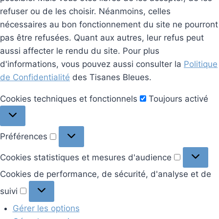
refuser ou de les choisir. Néanmoins, celles
nécessaires au bon fonctionnement du site ne pourront
pas être refusées. Quant aux autres, leur refus peut
aussi affecter le rendu du site. Pour plus
d'informations, vous pouvez aussi consulter la
Politique
de Confidentialité
des Tisanes Bleues.
Cookies
Cookies techniques et fonctionnels
Toujours activé
techniques
et
Préférences
Préférences
fonctionnels
Cookies
Cookies statistiques et mesures d'audience
statistiq
Cookies de performance, de sécurité, d'analyse et de
et
Cookies
suivi
mesures
de
d'audien
Gérer les options
performance,