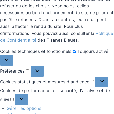
refuser ou de les choisir. Néanmoins, celles
nécessaires au bon fonctionnement du site ne pourront
pas être refusées. Quant aux autres, leur refus peut
aussi affecter le rendu du site. Pour plus
d'informations, vous pouvez aussi consulter la
Politique
de Confidentialité
des Tisanes Bleues.
Cookies
Cookies techniques et fonctionnels
Toujours activé
techniques
et
Préférences
Préférences
fonctionnels
Cookies
Cookies statistiques et mesures d'audience
statistiq
Cookies de performance, de sécurité, d'analyse et de
et
Cookies
suivi
mesures
de
d'audien
Gérer les options
performance,