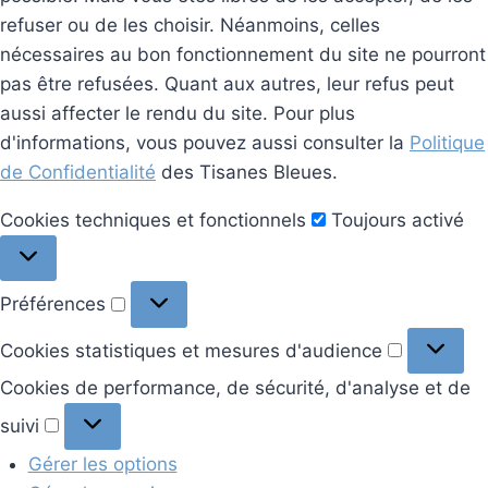
refuser ou de les choisir. Néanmoins, celles
nécessaires au bon fonctionnement du site ne pourront
pas être refusées. Quant aux autres, leur refus peut
aussi affecter le rendu du site. Pour plus
d'informations, vous pouvez aussi consulter la
Politique
de Confidentialité
des Tisanes Bleues.
Cookies
Cookies techniques et fonctionnels
Toujours activé
techniques
et
Préférences
Préférences
fonctionnels
Cookies
Cookies statistiques et mesures d'audience
statistiq
Cookies de performance, de sécurité, d'analyse et de
et
Cookies
suivi
mesures
de
d'audien
Gérer les options
performance,