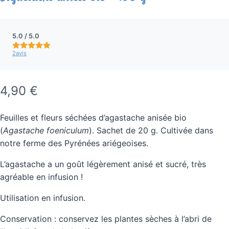
We are processing it and it will appear on the
N
store soon.
o
5.0 / 5.0
t
2
avis
e
m
o
y
M
4,90 €
e
a
n
n
Feuilles et fleurs séchées d’agastache anisée bio
i
e
(
Agastache foeniculum
). Sachet de 20 g. Cultivée dans
5
n
notre ferme des Pyrénées ariégeoises.
.
t
0
L’agastache a un goût légèrement anisé et sucré, très
s
e
agréable en infusion !
u
r
n
Utilisation en infusion.
5
a
é
t
Conservation : conservez les plantes sèches à l’abri de
n
o