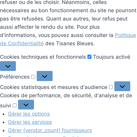
refuser ou de les choisir. Néanmoins, celles
nécessaires au bon fonctionnement du site ne pourront
pas être refusées. Quant aux autres, leur refus peut
aussi affecter le rendu du site. Pour plus
d'informations, vous pouvez aussi consulter la
Politique
de Confidentialité
des Tisanes Bleues.
Cookies
Cookies techniques et fonctionnels
Toujours activé
techniques
et
Préférences
Préférences
fonctionnels
Cookies
Cookies statistiques et mesures d'audience
statistiq
Cookies de performance, de sécurité, d'analyse et de
et
Cookies
suivi
mesures
de
Gérer les options
d'audien
performance,
Gérer les services
de
Gérer {vendor_count} fournisseurs
sécurité,