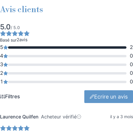
Avis clients
5.0
Note
/ 5.0
moyenne
2
avis
Basé sur
5.0
5
2
sur
4
0
5
3
0
étoiles.
2
0
Basé
1
0
sur
2
Ecrire un avis
Filtres
avis.
Laurence Quilfen
Acheteur vérifié
il y a 3 mois