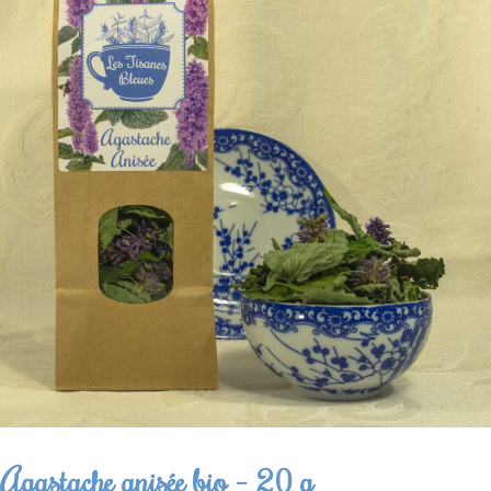
Titre
*
Votre avis
Envoyer l'avis
Agastache anisée bio – 20 g
Thanks for your review!