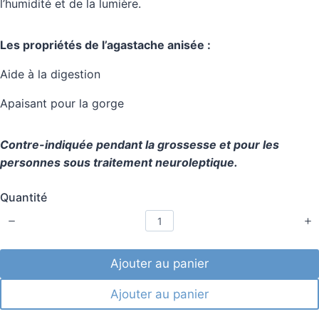
l’humidité et de la lumière.
i
t
l
e
Les propriétés de l’agastache anisée :
s
.
Aide à la digestion
B
a
Apaisant pour la gorge
s
é
s
Contre-indiquée pendant la grossesse et pour les
u
personnes sous traitement neuroleptique.
r
2
Quantité
a
v
i
s
.
Ajouter au panier
Ajouter au panier