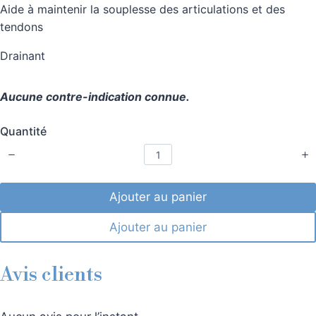
Aide à maintenir la souplesse des articulations et des
i
t
tendons
l
e
Drainant
s
.
B
Aucune contre-indication connue.
a
s
é
Quantité
s
u
r
0
Ajouter au panier
a
v
i
Ajouter au panier
s
.
Avis clients