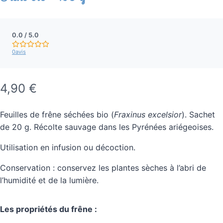
N
o
0.0 / 5.0
t
0
avis
e
m
o
y
M
4,90 €
e
a
n
n
Feuilles de frêne séchées bio (
Fraxinus excelsior
). Sachet
i
e
de 20 g. Récolte sauvage dans les Pyrénées ariégeoises.
0
n
.
Utilisation en infusion ou décoction.
t
0
s
e
Conservation : conservez les plantes sèches à l’abri de
u
l’humidité et de la lumière.
r
n
5
a
é
Les propriétés du frêne :
t
n
o