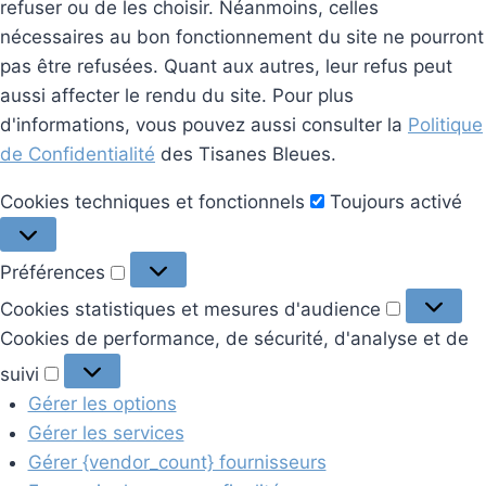
refuser ou de les choisir. Néanmoins, celles
nécessaires au bon fonctionnement du site ne pourront
pas être refusées. Quant aux autres, leur refus peut
aussi affecter le rendu du site. Pour plus
d'informations, vous pouvez aussi consulter la
Politique
de Confidentialité
des Tisanes Bleues.
Cookies
Cookies techniques et fonctionnels
Toujours activé
techniques
et
Préférences
Préférences
fonctionnels
Cookies
Cookies statistiques et mesures d'audience
statistiq
Cookies de performance, de sécurité, d'analyse et de
et
Cookies
suivi
mesures
de
Gérer les options
d'audien
performance,
Gérer les services
de
Gérer {vendor_count} fournisseurs
sécurité,