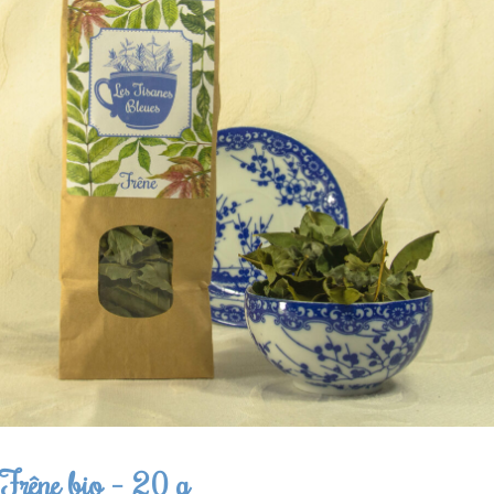
Thanks for your review!
We are processing it and it will appear on the
store soon.
Frêne bio – 20 g