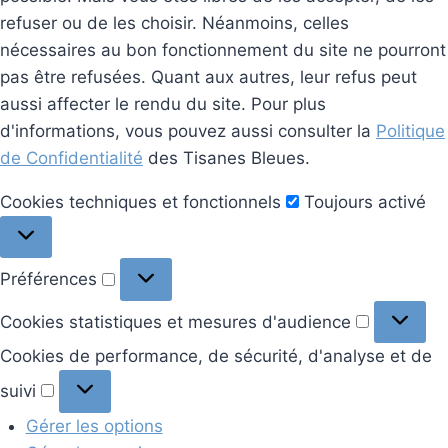
refuser ou de les choisir. Néanmoins, celles
nécessaires au bon fonctionnement du site ne pourront
pas être refusées. Quant aux autres, leur refus peut
aussi affecter le rendu du site. Pour plus
d'informations, vous pouvez aussi consulter la
Politique
de Confidentialité
des Tisanes Bleues.
Cookies
Cookies techniques et fonctionnels
Toujours activé
techniques
et
Préférences
Préférences
fonctionnels
Cookies
Cookies statistiques et mesures d'audience
statistiq
Cookies de performance, de sécurité, d'analyse et de
et
Cookies
suivi
mesures
de
d'audien
Gérer les options
performance,