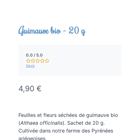
Guimauve bio – 20 g
N
o
0.0 / 5.0
t
0
avis
e
m
o
y
M
4,90 €
e
a
n
n
i
e
Feuilles et fleurs séchées de guimauve bio
0
n
(
Althaea officinalis
). Sachet de 20 g.
.
t
0
Cultivée dans notre ferme des Pyrénées
s
e
ariégeoises.