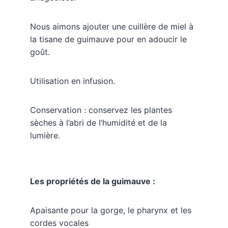
u
r
n
5
Nous aimons ajouter une cuillère de miel à
a
é
la tisane de guimauve pour en adoucir le
t
n
goût.
o
i
t
l
Utilisation en infusion.
e
s
.
Conservation : conservez les plantes
B
sèches à l’abri de l’humidité et de la
a
s
lumière.
é
s
u
r
Les propriétés de la guimauve :
0
a
v
Apaisante pour la gorge, le pharynx et les
i
cordes vocales
s