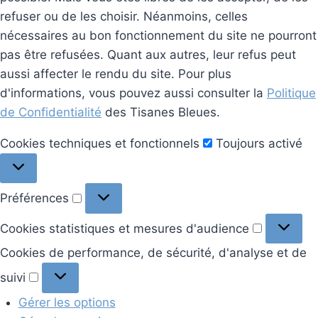
refuser ou de les choisir. Néanmoins, celles
nécessaires au bon fonctionnement du site ne pourront
pas être refusées. Quant aux autres, leur refus peut
aussi affecter le rendu du site. Pour plus
d'informations, vous pouvez aussi consulter la
Politique
de Confidentialité
des Tisanes Bleues.
Cookies
Cookies techniques et fonctionnels
Toujours activé
techniques
et
Préférences
Préférences
fonctionnels
Cookies
Cookies statistiques et mesures d'audience
statistiq
Cookies de performance, de sécurité, d'analyse et de
et
Cookies
suivi
mesures
de
d'audien
Gérer les options
performance,