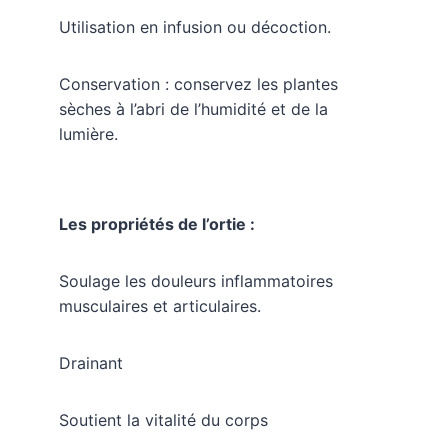
u
r
Utilisation en infusion ou décoction.
n
5
a
é
Conservation : conservez les plantes
t
n
o
sèches à l’abri de l’humidité et de la
i
t
lumière.
l
e
s
.
Les propriétés de l’ortie :
B
a
s
Soulage les douleurs inflammatoires
é
s
musculaires et articulaires.
u
r
Drainant
0
a
v
Soutient la vitalité du corps
i
s