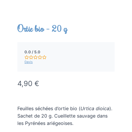
Ortie bio – 20 g
N
o
0.0 / 5.0
t
0
avis
e
m
o
y
M
4,90 €
e
a
n
n
i
e
Feuilles séchées d’ortie bio (
Urtica dioica
).
0
n
Sachet de 20 g. Cueillette sauvage dans
.
t
0
les Pyrénées ariégeoises.
s
e