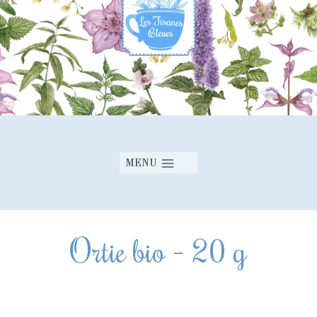
Ecrivez un avis
MENU
Votre évaluation
Ortie bio – 20 g
Titre
*