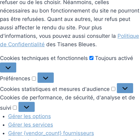
refuser ou de les choisir. Néanmoins, celles
nécessaires au bon fonctionnement du site ne pourront
pas être refusées. Quant aux autres, leur refus peut
aussi affecter le rendu du site. Pour plus
d'informations, vous pouvez aussi consulter la
Politique
de Confidentialité
des Tisanes Bleues.
Cookies
Cookies techniques et fonctionnels
Toujours activé
techniques
et
Préférences
Préférences
fonctionnels
Cookies
Cookies statistiques et mesures d'audience
statistiq
Cookies de performance, de sécurité, d'analyse et de
et
Cookies
suivi
mesures
de
Gérer les options
d'audien
performance,
Gérer les services
de
Gérer {vendor_count} fournisseurs
sécurité,