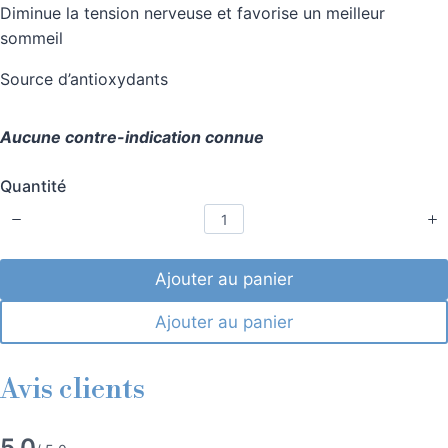
Diminue la tension nerveuse et favorise un meilleur
i
t
sommeil
l
e
Source d’antioxydants
s
.
B
Aucune contre-indication connue
a
s
é
Quantité
s
u
r
1
Ajouter au panier
a
v
i
Ajouter au panier
s
.
Avis clients
5.0