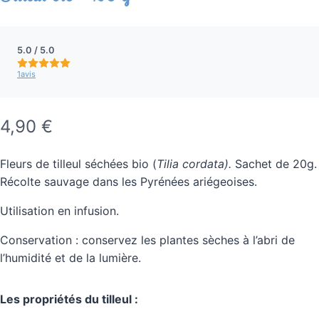
N
o
5.0 / 5.0
t
1
avis
e
m
o
y
M
4,90 €
e
a
n
n
Fleurs de tilleul séchées bio (
Tilia cordata).
Sachet de 20g.
i
e
Récolte sauvage dans les Pyrénées ariégeoises.
5
n
.
Utilisation en infusion.
t
0
s
e
Conservation : conservez les plantes sèches à l’abri de
u
l’humidité et de la lumière.
r
n
5
a
é
Les propriétés du tilleul :
t
n
o