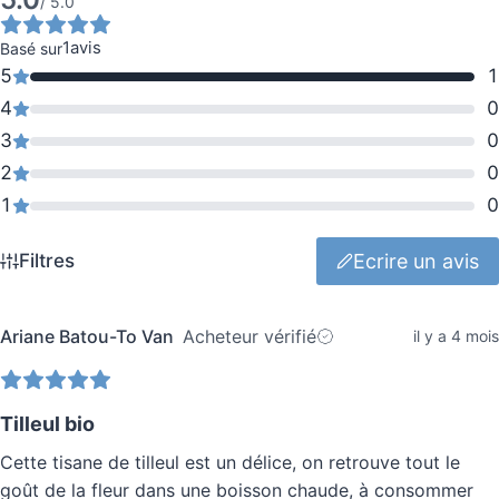
Note
/ 5.0
moyenne
1
avis
Basé sur
5.0
5
1
sur
4
0
5
3
0
étoiles.
2
0
Basé
1
0
sur
1
Ecrire un avis
Filtres
avis.
Ariane Batou-To Van
Acheteur vérifié
il y a 4 mois
Tilleul bio
Cette tisane de tilleul est un délice, on retrouve tout le
goût de la fleur dans une boisson chaude, à consommer